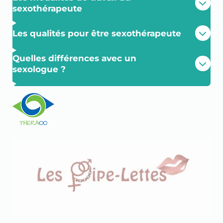
sexothérapeute
Les qualités pour être sexothérapeute
Quelles différences avec un
sexologue ?