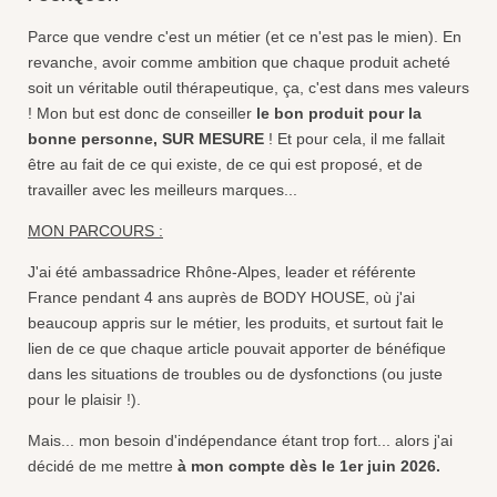
e
t
k
t
T
b
a
e
s
u
Parce que vendre c'est un métier (et ce n'est pas le mien). En
o
g
d
A
b
o
r
I
p
e
revanche, avoir comme ambition que chaque produit acheté
k
a
n
p
soit un véritable outil thérapeutique, ça, c'est dans mes valeurs
m
! Mon but est donc de conseiller
le bon produit pour la
bonne personne, SUR MESURE
! Et pour cela, il me fallait
être au fait de ce qui existe, de ce qui est proposé, et de
travailler avec les meilleurs marques...
MON PARCOURS :
J'ai été ambassadrice Rhône-Alpes, leader et référente
France pendant 4 ans auprès de BODY HOUSE, où j'ai
beaucoup appris sur le métier, les produits, et surtout fait le
lien de ce que chaque article pouvait apporter de bénéfique
dans les situations de troubles ou de dysfonctions (ou juste
pour le plaisir !).
Mais... mon besoin d'indépendance étant trop fort... alors j'ai
décidé de me mettre
à mon compte dès le 1er juin 2026.